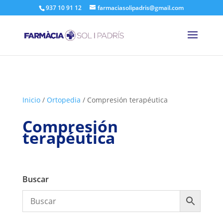
937 10 91 12
farmaciasolipadris@gmail.com
Inicio
/
Ortopedia
/
Compresión terapéutica
Compresión
terapéutica
Buscar