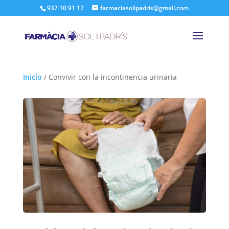
937 10 91 12
farmaciasolipadris@gmail.com
Inicio
/
Convivir con la incontinencia urinaria