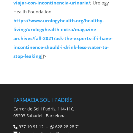
viajar-con-incontinencia-urinaria/
; Urology
Health Foundation.
https://www.urologyhealth.org/healthy-
living/urologyhealth-extra/magazine-
archives/fall-2021/ask-the-experts-if-i-have-
incontinence-should-i-drink-less-water-to-
stop-leaking
]]>
FARMACIA SOL I PADRÍS
Carrer de Sol i Padrís, 114-116,
08203 Sabadell, Barcelona
937 10 91 12 –
628 28 28 71