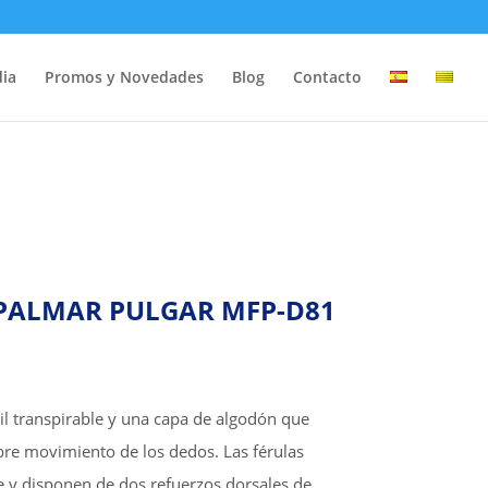
dia
Promos y Novedades
Blog
Contacto
 PALMAR PULGAR MFP-D81
l transpirable y una capa de algodón que
ibre movimiento de los dedos. Las férulas
 y disponen de dos refuerzos dorsales de