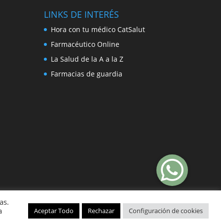
LINKS DE INTERÉS
Hora con tu médico CatSalut
Farmacéutico Online
La Salud de la A a la Z
Farmacias de guardia
as.
a
Aceptar Todo
Rechazar
Configuración de cookies