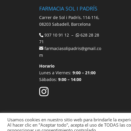
FARMACIA SOL I PADRÍS
Carrer de Sol i Padrís, 114-116,
08203 Sabadell, Barcelona
937 10 91 12 –
628 28 28
71
farmaciasolipadris@gmail.co
m
Horario
Lunes a Viernes:
9:00 – 21:00
Sábados:
9:00 – 14:00
Usamos cookies en nuestro sitio web para brindarle la experi
Aviso legal
Política de Privacidad
Polít
Al hacer clic en "Aceptar todo", acepta el uso de TODAS las c
proporcionar un consentimiento controlado.