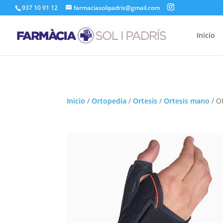
937 10 91 12
farmaciasolipadris@gmail.com
Inicio
Inicio
/
Ortopedia
/
Ortesis
/
Ortesis mano
/
O