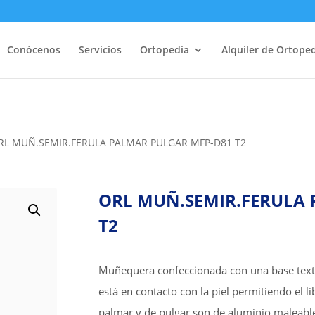
Conócenos
Servicios
Ortopedia
Alquiler de Ortope
RL MUÑ.SEMIR.FERULA PALMAR PULGAR MFP-D81 T2
ORL MUÑ.SEMIR.FERULA
T2
Muñequera confeccionada con una base texti
está en contacto con la piel permitiendo el l
palmar y de pulgar son de aluminio maleable