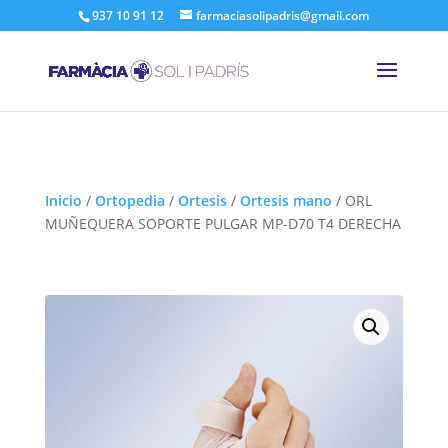
937 10 91 12
farmaciasolipadris@gmail.com
Inicio
/
Ortopedia
/
Ortesis
/
Ortesis mano
/
ORL
MUÑEQUERA SOPORTE PULGAR MP-D70 T4 DERECHA