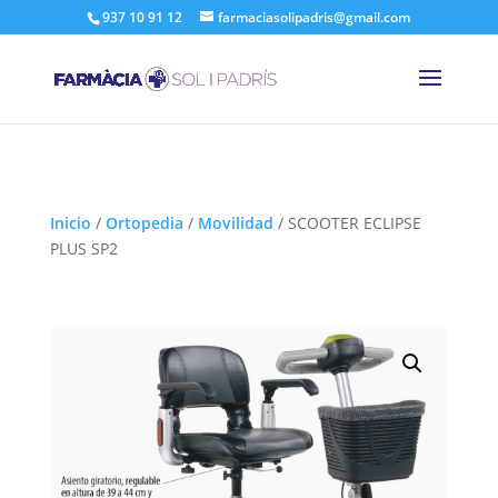
937 10 91 12
farmaciasolipadris@gmail.com
Inicio
/
Ortopedia
/
Movilidad
/
SCOOTER ECLIPSE
PLUS SP2