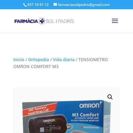
937 10 91 12
farmaciasolipadris@gmail.com
Inicio
/
Ortopedia
/
Vida diaria
/
TENSIOMETRO
OMRON COMFORT M3