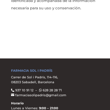
identificada y acompañada de la información
necesaria para su uso y conservación.
FARMACIA SOL I PADRÍS
Carrer de Sol i Padrís, 114-116,
08203 Sabadell, Barcelona
937 10 91 12 –
628 28 28 71
farmaciasolipadris@gmail.com
Horario
Lunes a Viernes:
9:00 – 21:00