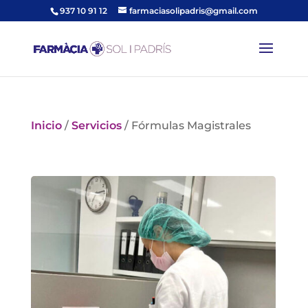
937 10 91 12
farmaciasolipadris@gmail.com
Inicio
/
Servicios
/
Fórmulas Magistrales