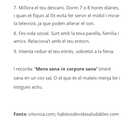
Millora el teu descans. Dorm 7 o 8 hores diàries,
i quan et fiquis al llit evita fer servir el mòbil i mirar
la televisió, ja que poden alterar el son.
Fes vida social. Surt amb la teva parella, família i
amics. Relaciona’t amb el teu entorn.
Intenta reduir el teu estrès, sobretot a la feina.
I recorda: “
Mens sana in corpore sano
” (ment
sana en un cos sa). O el que és el mateix menja bé i
estigues actiu.
Fonts:
vitonica.com; habitosdevidasaludables.com