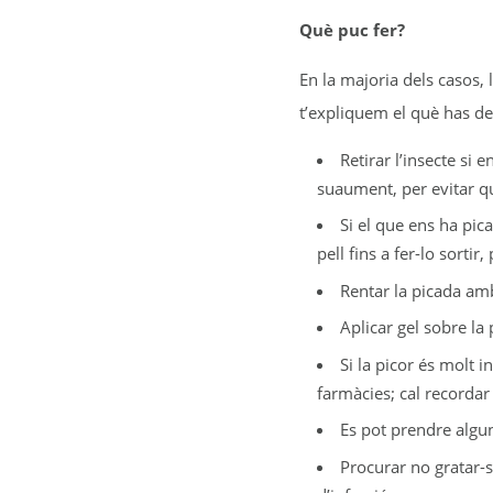
Què puc fer?
En la majoria dels casos,
t’expliquem el què has de 
Retirar l’insecte si 
suaument, per evitar qu
Si el que ens ha pica
pell fins a fer-lo sortir
Rentar la picada amb
Aplicar gel sobre la
Si la picor és molt 
farmàcies; cal recordar
Es pot prendre algun
Procurar no gratar-se