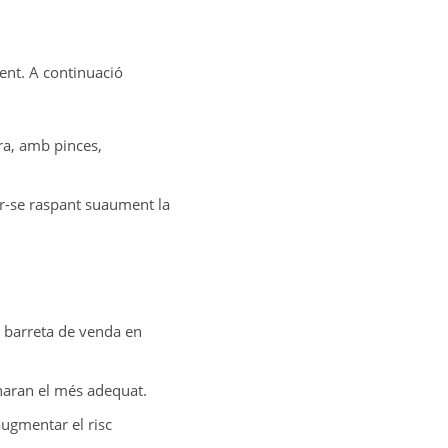
ment. A continuació
era, amb pinces,
irar-se raspant suaument la
a barreta de venda en
anaran el més adequat.
 augmentar el risc