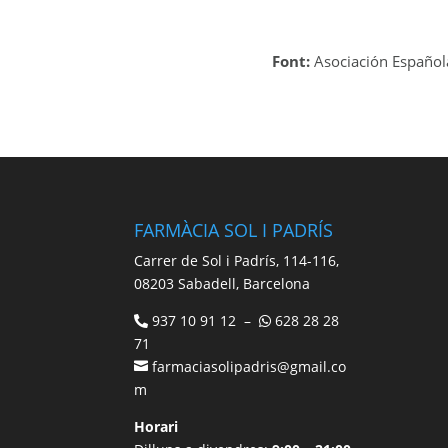
Font:
Asociación Española
FARMÀCIA SOL I PADRÍS
Carrer de Sol i Padrís, 114-116,
08203 Sabadell, Barcelona
937 10 91 12 –
628 28 28
71
farmaciasolipadris@gmail.co
m
Horari