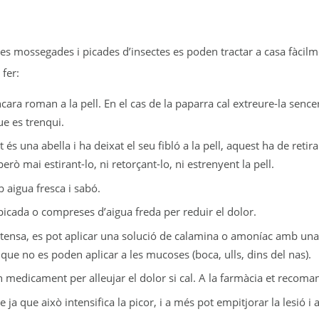
 les mossegades i picades d’insectes es poden tractar a casa fàcil
fer:
encara roman a la pell. En el cas de la paparra cal extreure-la senc
e es trenqui.
t és una abella i ha deixat el seu fibló a la pell, aquest ha de ret
, però mai estirant-lo, ni retorçant-lo, ni estrenyent la pell.
 aigua fresca i sabó.
 picada o compreses d’aigua freda per reduir el dolor.
intensa, es pot aplicar una solució de calamina o amoníac amb un
 que no es poden aplicar a les mucoses (boca, ulls, dins del nas).
 medicament per alleujar el dolor si cal. A la farmàcia et recom
 ja que això intensifica la picor, i a més pot empitjorar la lesió i