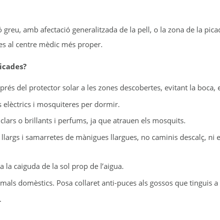
 greu, amb afectació generalitzada de la pell, o la zona de la pica
ves al centre mèdic més proper.
icades?
prés del protector solar a les zones descobertes, evitant la boca, e
s elèctrics i mosquiteres per dormir.
 clars o brillants i perfums, ja que atrauen els mosquits.
 llargs i samarretes de mànigues llargues, no caminis descalç, ni e
a la caiguda de la sol prop de l’aigua.
nimals domèstics. Posa collaret anti-puces als gossos que tinguis a
.