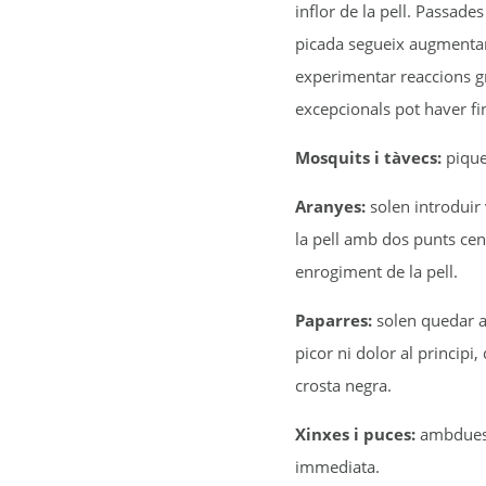
inflor de la pell. Passade
picada segueix augmentan
experimentar reaccions gre
excepcionals pot haver fin
Mosquits i tàvecs:
piquen
Aranyes:
solen introduir
la pell amb dos punts cent
enrogiment de la pell.
Paparres:
solen quedar a
picor ni dolor al princip
crosta negra.
Xinxes i puces:
ambdues p
immediata.