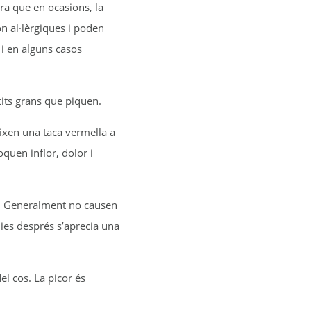
ara que en ocasions, la
 al·lèrgiques i poden
 i en alguns casos
etits grans que piquen.
ixen una taca vermella a
quen inflor, dolor i
te. Generalment no causen
ies després s’aprecia una
l cos. La picor és