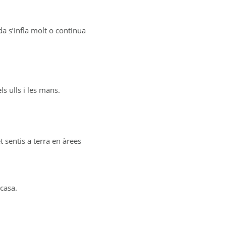
da s’infla molt o continua
ls ulls i les mans.
t sentis a terra en àrees
 casa.