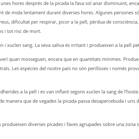
s unes hores després de la picada la fava sol anar disminuint, enc
t de mida lentament durant diverses hores. Algunes persones són
us, dificultat per respirar, picor a la pell, pèrdua de consciència,
s i tot risc de mort.
 i xuclen sang. La seva saliva és irritant i produeixen a la pell p
 verí quan mosseguen, encara que en quantitats mínimes. Produe
rals. Les espècies del nostre país no són perilloses i només provo
dherides a la pell i es van inflant segons xuclen la sang de l’hos
i, de manera que de vegades la picada passa desapercebuda i uns d
rodueixen diverses picades i faves agrupades sobre una zona de