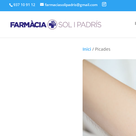
937 10 91 12
farmaciasolipadris@gmail.com
Inici
/
Picades