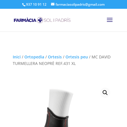
937 10 91 12
farmaciasolipadris@gmail.com
Inici
/
Ortopedia
/
Ortesis
/
Ortesis peu
/
MC DAVID
TURMELLERA NEOPRÈ REF.431 XL