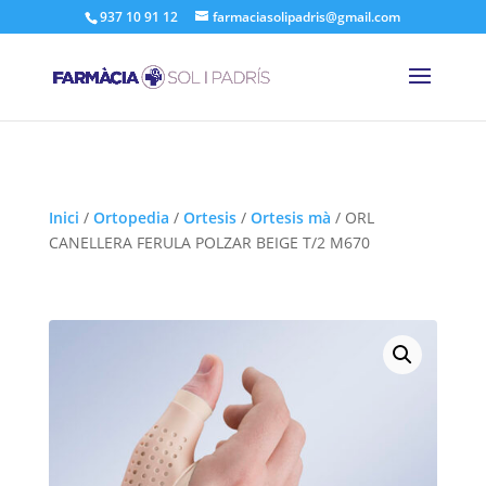
937 10 91 12
farmaciasolipadris@gmail.com
Inici
/
Ortopedia
/
Ortesis
/
Ortesis mà
/
ORL
CANELLERA FERULA POLZAR BEIGE T/2 M670