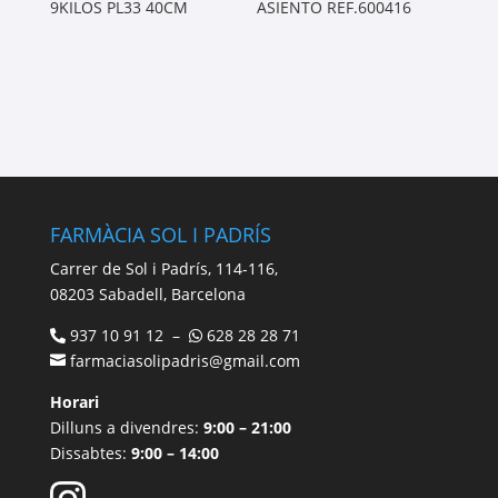
9KILOS PL33 40CM
ASIENTO REF.600416
FARMÀCIA SOL I PADRÍS
Carrer de Sol i Padrís, 114-116,
08203 Sabadell, Barcelona
937 10 91 12 –
628 28 28 71
farmaciasolipadris@gmail.com
Horari
Dilluns a divendres:
9:00 – 21:00
Dissabtes:
9:00 – 14:00