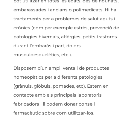
pot utilitzar en totes les edats, des de nounats,
embarassades i ancians o polimedicats. Hi ha
tractaments per a problemes de salut aguts i
crònics (com per exemple estrès, prevenció de
patologies hivernals, al·lèrgies, petits trastorns
durant l’embaràs i part, dolors
musculoesquelètics, etc.).
Disposem d’un ampli ventall de productes
homeopàtics per a diferents patologies
(grànuls, glòbuls, pomades, etc). Estem en
contacte amb els principals laboratoris
fabricadors i li podem donar consell
farmacèutic sobre com utilitzar-los.