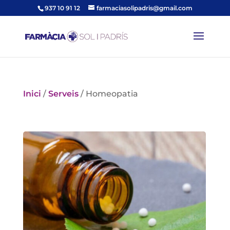
937 10 91 12
farmaciasolipadris@gmail.com
Inici
/
Serveis
/
Homeopatia