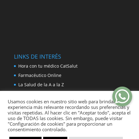
LINKS DE INTERÉS
Hora con tu médico CatSalut
Farmacéutico Online
La Salud de la A a la Z
Farmacias de guardia
Usamos cookies en nuestro sitio web para brindarle la
experiencia más relevante recordando sus preferencias y
visitas repetidas. Al hacer clic en "Aceptar todo", acepta el
uso de TODAS las cookies. Sin embargo, puede visitar
"Configuración de cookies" para proporcionar un
consentimiento controlado.
Aviso legal
Política de Privacidad