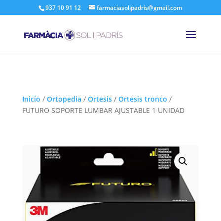
937 10 91 12
farmaciasolipadris@gmail.com
Inicio
/
Ortopedia
/
Ortesis
/
Ortesis tronco
/
FUTURO SOPORTE LUMBAR AJUSTABLE 1 UNIDAD