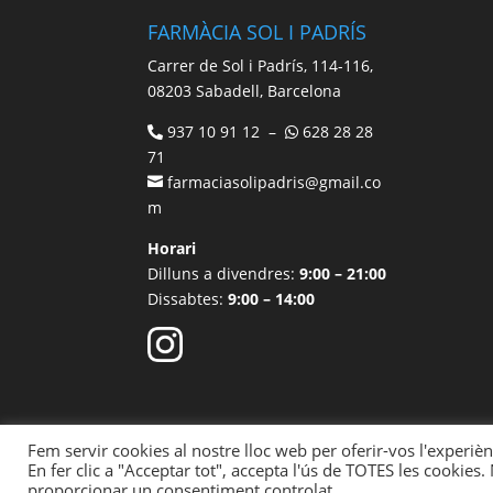
FARMÀCIA SOL I PADRÍS
Carrer de Sol i Padrís, 114-116,
08203 Sabadell, Barcelona
937 10 91 12 –
628 28 28
71
farmaciasolipadris@gmail.co
m
Horari
Dilluns a divendres:
9:00 – 21:00
Dissabtes:
9:00 – 14:00
Fem servir cookies al nostre lloc web per oferir-vos l'experièn
Avís legal
Política de Cookies
Política 
En fer clic a "Acceptar tot", accepta l'ús de TOTES les cookies
proporcionar un consentiment controlat.