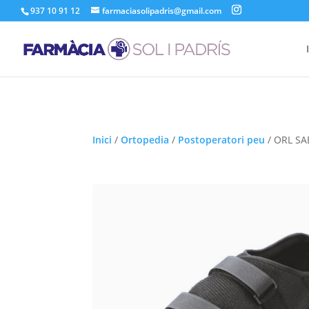
937 10 91 12
farmaciasolipadris@gmail.com
Inici
/
Ortopedia
/
Postoperatori peu
/
ORL SA