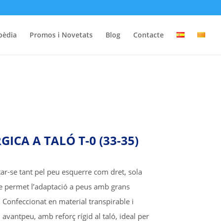
pèdia
Promos i Novetats
Blog
Contacte
ICA A TALÓ T-0 (33-35)
ar-se tant pel peu esquerre com dret, sola
ue permet l’adaptació a peus amb grans
Confeccionat en material transpirable i
i avantpeu, amb reforç rígid al taló, ideal per